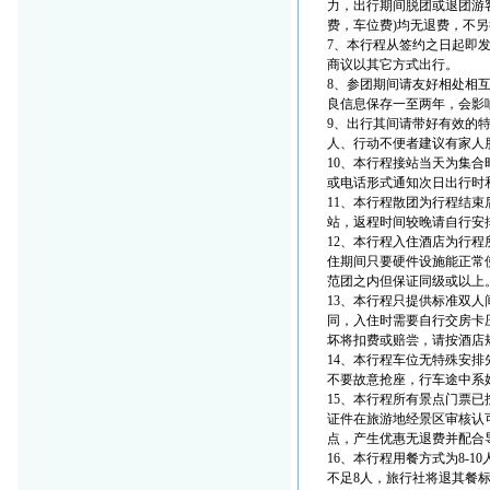
力，出行期间脱团或退团游
费，车位费)均无退费，不
7、本行程从签约之日起即
商议以其它方式出行。
8、参团期间请友好相处相
良信息保存一至两年，会影
9、出行其间请带好有效的
人、行动不便者建议有家人
10、本行程接站当天为集
或电话形式通知次日出行时
11、本行程散团为行程结
站，返程时间较晚请自行安
12、本行程入住酒店为行
住期间只要硬件设施能正常
范团之内但保证同级或以上
13、本行程只提供标准双
同，入住时需要自行交房卡
坏将扣费或赔尝，请按酒店
14、本行程车位无特殊安
不要故意抢座，行车途中系
15、本行程所有景点门票
证件在旅游地经景区审核认
点，产生优惠无退费并配合
16、本行程用餐方式为8-
不足8人，旅行社将退其餐