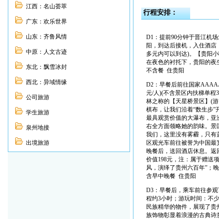
江西：名山荟萃
行程安排：
广东：欢乐世界
山东：齐鲁风情
D1：提前90分钟于晋江机场集合，乘航班
阳，到达后接机，入住酒店
中原：人文古迹
多元内可以到达)。【贵阳
在夜色的衬托下，贵阳的夜
东北：飘雪冰封
不含餐 住贵阳
西北：异域情缘
D2：早餐后前往国家AAAA
元/人)(不含景区内扶梯单
公司旅游
林之称的【天星桥景区】(
棋布，让我们沿着“数生步”
学生旅游
最具观赏价值的大瀑布，亚
右全方面领略她的韵味。景
泉州地接
我们，这里没有雾霾，只有
出境旅游
区观光车前往被誉为中国最宽
晚餐后，送回酒店休息。返
价值198元，注：属于赠送
风，演绎了贵州六百年”；
含早中晚餐 住贵阳
D3：早餐后，乘车前往参
程约3小时；游玩时间：不
民族精华的物件，展现了贵
族饰物彰显着浪漫的古典诗意