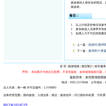
旅游者的人身安全的情况，
旅游者。
备注：
1、 以上行程及价格仅供参
2、 参加旅游人员请带齐有
3、 如遇人力不可抗拒因
自由行|泉州
上一篇：
泉州到十里
下一篇：
首 页
|
旅游线路
|
酒店预订
|
租车服务
声明： 本站图片均来自互联网，不享有版权，如有侵害版权问题
版权所有：泉州西湖假期旅行社 ©20
电话：0595-22176648 公司
法人代表：林一峰 许可证编号：L-FJ40093
业务经营范围：国内旅游、入境业务；签证；旅游包车；代订国内外机票、汽车票；代订
闽ICP备10024874号