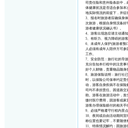
司责任险和意外险条款中，
体健康状况是否适合参加本
地实际情况的前提下，并征
3、报名时旅游者应确保身
次旅游，根据自身情况备好
游者健康状况确认书》。
4、游客出现急症请主动通
5、有听力、视力障碍的游
6、未成年人保护(旅游者
人必须有成年人陪伴方可参
工作。
7、安全防范：旅行社的导
充分告知本行程中的注意事
好个人财物，贵重物品随身
8、旅游保险说明：旅行社
时，以保险公司保单约定责
动，游客自身疾病不在保险
司均不承担责任。因道路交
助。游客在旅游活动中，发
缴付医疗费用，因游客或家
游客办理保险赔付的相关手
9、必须严格遵守行程内景
10、夜间或自由活动期间
称位置也要记牢，不要随便
11、特殊情况解约：因旅