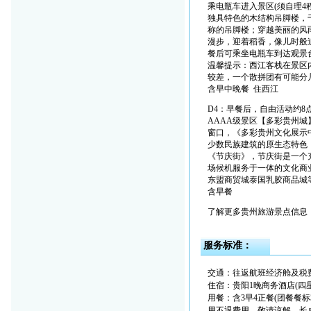
乘电瓶车进入景区(须自理4
独具特色的木结构吊脚楼，
称的吊脚楼；穿越美丽的风
漫步，迎着稻香，像儿时般追
餐后可乘坐电瓶车到达观景
温馨提示：西江客栈在景区内
较差，一个散拼团有可能分
含早中晚餐 住西江
D4：早餐后，自由活动约8
AAAA级景区【多彩贵州
窗口，《多彩贵州文化展示
少数民族建筑的原生态特色
《节庆街》，节庆街是一个
场候机服务于一体的文化商
东盟商贸城泰国乳胶商品城等；适
含早餐
了解更多贵州旅游景点信息
服务标准：
交通：往返航班经济舱及税
住宿：贵阳1晚商务酒店(四
用餐：含3早4正餐(团餐餐
用不退费用，敬请谅解，长