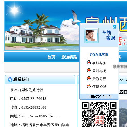
QQ在线客服
首页
旅游线路
酒店预订
租车服务
在线客服
泉州市旅游
泉州地接
旅游同行
联系我们
首页
>>
旅游线路
>>
值班经理
泉州西湖假期旅行社
品质|泉州到贵州双飞四日
电话：0595-22176648
传真：0595-28892188
网址：
http://www.059517u.com
地址：福建省泉州市丰泽区泉山路鑫