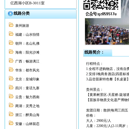
亿西湖小区B-3011室
线路分类
泉州旅游
福建：山水怡情
朝拜：名山礼佛
线路简介：
海南：阳光沙滩
广西：畅游漓江
行程特点：
1.全程不进购物店，没有自
华东：都市风光
2.安排1晚商务酒店(四星标
北京：皇城印象
3.品尝苗家特色餐【长桌
四川：童话九寨
贵州景点：
【黄果树景区-天星桥-陡坡
云贵：魅力西南
【苗族非物质文化遗产博物
两湖：灵秀之地
发团日期：散拼|每周三四五
浙江：醉美山海
价格：
大人：2900元/人
安徽：山林留恋
儿童：2200元/人(2-11