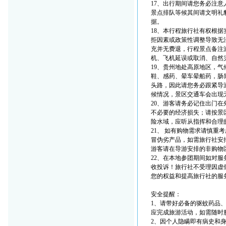
17、出行期间请您务必注
景点排队等候其间请文明礼
据。
18、本行程旅行社有权根
拒因素或政策性调整导致无
充并无费退，行程景点备注
机、飞机延误或取消、自然
19、贵州地处高原地区，
鞋、感药、晕车晕船药，肠
头路，因此请您务必跟紧导
候情况，景区交通车会出现
20、游客请务必记住出门
不必要的经济损失；请按景
险水域，应听从指挥和合理
21、 如有购物需求请慎
冒伪劣产品，如需旅行社安
游客请在导游安排的非购物
22、在本地参团期间如对
收投诉！旅行社不受理因虚
您的权益和提高旅行社的服
安全提醒：
1、请带好必备的驱蚊药品
应完成旅游活动，如需随时
2、因个人隐瞒即有病史和