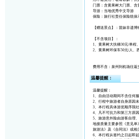
门票：含黄果树大门票、含
导游：当地优秀中文导游
保险：旅行社责任保险统保示
【赠送景点】：苗妹非遗博
【不含项目】：
1、黄果树大扶梯30元/单
2、黄果树环保车50元/人、
费用不含：泉州到机场往返
温馨提醒：
温馨提醒：
1、自由活动期间不含任何
2、行程中旅游者自身原因
3、本行程具体游览顺序我
4、凡不可抗力和第三方原
5、旅游意外险由游客自理
地接质量主要参照《意见单
旅游法》及《合同法》或相
6、本行程从签约之日起即