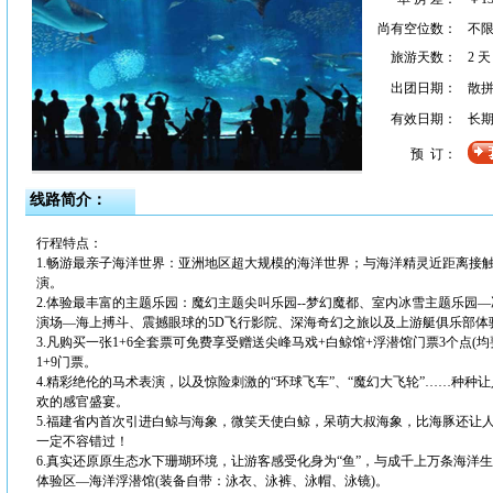
尚有空位数：
不
旅游天数：
2 天
出团日期：
散拼
有效日期：
长
预 订：
线路简介：
行程特点：
1.畅游最亲子海洋世界：亚洲地区超大规模的海洋世界；与海洋精灵近距离接触
演。
2.体验最丰富的主题乐园：魔幻主题尖叫乐园--梦幻魔都、室内冰雪主题乐园
演场—海上搏斗、震撼眼球的5D飞行影院、深海奇幻之旅以及上游艇俱乐部体
3.凡购买一张1+6全套票可免费享受赠送尖峰马戏+白鲸馆+浮潜馆门票3个点(均
1+9门票。
4.精彩绝伦的马术表演，以及惊险刺激的“环球飞车”、“魔幻大飞轮”……种
欢的感官盛宴。
5.福建省内首次引进白鲸与海象，微笑天使白鲸，呆萌大叔海象，比海豚还让
一定不容错过！
6.真实还原原生态水下珊瑚环境，让游客感受化身为“鱼”，与成千上万条海洋生
体验区—海洋浮潜馆(装备自带：泳衣、泳裤、泳帽、泳镜)。