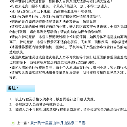
●海洋世界门票为全套票，如因客人自身原因无法参与者门票无退还！
●行程未走完门票不可丢失;一个景点只能进入一次，不得二次进入。
●5D飞行影院1.2M以下儿童、恐高和高血压等不能参加。
●此行程为参考行程，具体行程由导游根据实际情况具体安排。
●赠送的景点如遇到特殊情况导致无法正常开放，敬请见谅！
●请有带儿童的家长照顾好自己的小孩，进入园区请遵守公共道德，全园为无
勿拍打玻璃；请勿靠近激怒动物；请勿向动物抛投食物杂物等。
●请勿在梦幻魔都、冰雪世界游玩过程中长时间停留，如因身体不适需提前离
离开。梦幻魔都、冰雪世界景区不适合心脏病、高血压、颈椎疾病、精神病患
●冰雪世界景区内请携带相机、摄像机、手机等电子产品的游客保管好自己的
造成损失。
●遇国家政策性调价或自然灾害及人力不可抗拒等非旅行社原因的客观因素造
点的前提下，我社有权对景点的游览顺序进行适当的调整。
●如客人需延长行程费用自理，由于个人原因放弃行程，费用不退，客人自行
●请游客认真如实填写当地服务质量意见反馈单，我社接待质量以意见单为准
投诉。
备注：
1、 以上行程及价格仅供参考，以合同签订当日确认为准。
2、 参加旅游人员请带齐有效身份证。
3、 如遇人力不可抗拒因素造成行程变更或滞留，请各位游客全力配合我们的
泉州到十里蓝山半月山温泉二日游
上一篇：