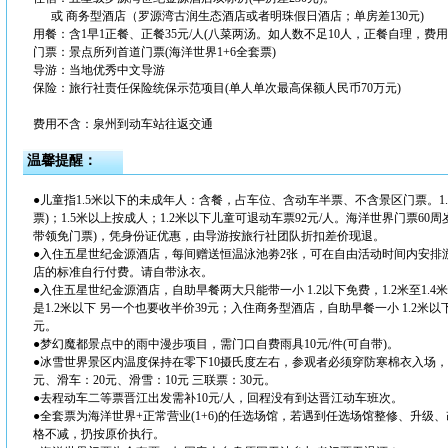
或 商务型酒店（罗源湾古润生态酒店或者明珠假日酒店；单房差130元)
用餐：含1早1正餐、正餐35元/人(八菜两汤。如人数不足10人，正餐自理，费用
门票：景点所列首道门票(海洋世界1+6全套票)
导游：当地优秀中文导游
保险：旅行社责任保险统保示范项目(单人单次最高保额人民币70万元)
费用不含：泉州到动车站往返交通
温馨提醒：
●儿童指1.5米以下的未成年人：含餐，占车位、含动车半票、不含景区门票。1
票)；1.5米以上按成人；1.2米以下儿童可退动车票92元/人。海洋世界门票60
带领免门票)，凭身份证优惠，由导游按旅行社团队折扣差价现退。
●入住五星世纪金源酒店，每间赠送恒温泳池劵2张，可在自由活动时间内安排
店的标准自行付费。请自带泳衣。
●入住五星世纪金源酒店，自助早餐两大只能带一小 1.2以下免费，1.2米至1.4米
是1.2米以下 另一个也要收半价39元；入住商务型酒店，自助早餐一小 1.2米以下免费
元。
●梦幻魔都景点中的雨中漫步项目，需门口自费雨具10元/件(可自带)。
●冰雪世界景区内温度保持在零下10摄氏度左右，参观者必须穿防寒棉衣入场，
元、滑车：20元、滑雪：10元 三联票：30元。
●去程动车二等票晋江出发需补10元/人，回程没有到达晋江动车班次。
●全套票为海洋世界+正常营业(1+6)的任选场馆，若遇到任选场馆整修、升
格不减，扔按原价执行。