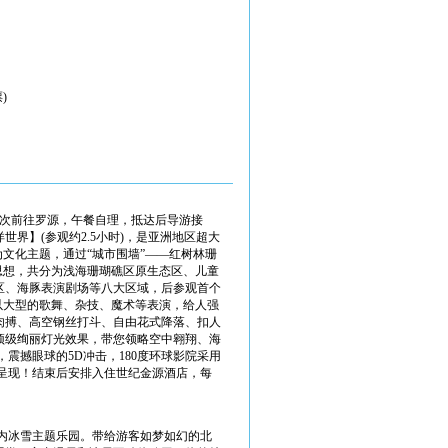
)
或其他班次前往罗源，午餐自理，抵达后导游接
界】(参观约2.5小时)，是亚洲地区超大
文化主题，通过“城市围墙”——红树林珊
思想，共分为浅海珊瑚礁区原生态区、儿童
区、海豚表演剧场等八大区域，后参观首个
以大型的歌舞、杂技、魔术等表演，给人强
肉搏、高空钢丝打斗、自由花式降落、扣人
顶级绚丽灯光效果，带您领略空中翱翔、海
震撼眼球的5D冲击，180度环球影院采用
呈现！结束后安排入住世纪金源酒店，每
内冰雪主题乐园。带给游客如梦如幻的北