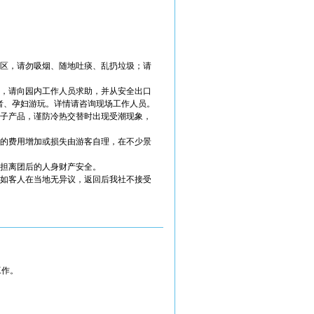
烟区，请勿吸烟、随地吐痰、乱扔垃圾；请
场，请向园内工作人员求助，并从安全出口
者、孕妇游玩。详情请咨询现场工作人员。
电子产品，谨防冷热交替时出现受潮现象，
成的费用增加或损失由游客自理，在不少景
承担离团后的人身财产安全。
，如客人在当地无异议，返回后我社不接受
工作。