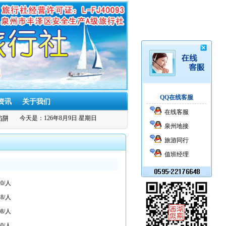
QQ在线客服
资讯
关于我们
在线客服
阱
泉州西湖假期旅行社被评为安全生产标准化二级企业
今天是：126年8月9日 星期日
泉州西湖假期旅行社被
泉州地接
旅游同行
值班经理
0/人
8/人
8/人
0/人