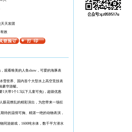
限
|天天发团
期有效
，观看唯美的人鱼show，可爱的海豚表
—冰雪世界、国内首个大型水上高空竞技表
验豪华游艇。
要1大带1个1.5以下儿童可免)，超级优惠
种让人眼花缭乱的精彩演出，为您带来一场狂
人期待的温情可掬、精湛一绝的动物表演，
物同游嬉戏，1600吨水体，数千平方潜水