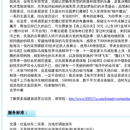
国风光，设有百米滑雪道，也能让您畅享滑雪的刺激和戏雪的乐趣，是集冰雕
色冰雪旅游项目。共享如诗如画的冰城美景,共度如梦如幻的冰雪盛会；晶莹剔
宫殿童话。尔后参观游览【主题尖叫乐园梦幻魔都】引入亚洲首创“镜中魔仙”、“
一系列主题元素。结合迷宫设计、专业的NPC、离奇的故事线,，为你带来一
验。在这里，你将感受超大型魔幻密室带来的奇趣体验，探秘古今中外未解之
飙升，释放压抑已久的自己。可自费参加【海上高尔夫】50元 /人(含1杆1盒球
(一圈10分钟，不可自驾)，午餐后观看【深海奇幻世界】穿过时光隧道，来到
洋之歌；失落的古希腊巨人碎片诉说着古老的海底故事；踏入极地动物部落，
然间微妙的联系；穿越地球最深的马里亚纳海沟，感受水下8000米的深海世
险海岛！馆内采用裸眼3D技术还原人鱼舞台，使用AR增强现实，带来全新的沉
际马戏】尖峰国际马戏集世界马戏精华于一身，十一国皇家大马戏轮番上演：
圈的呆萌狗熊，精彩绝伦的马术表演，以及惊险刺激的“环球飞车”、“魔幻大飞
您带来一场狂欢的感官盛宴。尔后观看再参观体验【白鲸馆】白鲸在水中载歌
妙悦耳的声音令人惊叹不已，他们便有一个美丽的称呼“海洋中的金丝雀”。主
个，水体7000多吨，这是福建省内首次引进白鲸与海象，微笑天使白鲸，呆
精湛一绝的动物表演，一定不容错过！最后体验【海洋浮潜馆】真实还原原生态
与成千上万条海洋生物同游嬉戏，1600吨水体，数千平方潜水体验区。适时车赴罗源动车站
或其他班次返回泉州，结束愉快行程。
含早中餐
了解更多福建旅游景点信息，请登陆：
http://www.059517u.com/fujianlvyoujingdia
服务标准：
交通：往返动车二等票、当地空调旅游车
住宿：五星级罗源湾世纪金源酒店双标房(单房差230元)。