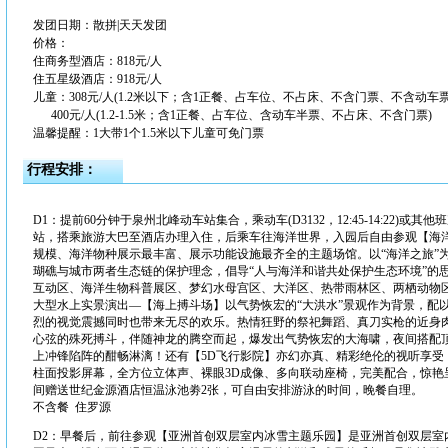
发团日期：散拼|天天发团
价格：
住商务型酒店：818元/人
住五星级酒店：918元/人
儿童：308元/人(1.2米以下；含1正餐、占车位、不占床、不含门票、不含动车票
400元/人(1.2-1.5米；含1正餐、占车位、含动车半票、不占床、不含门票)
温馨提醒：1大带1个1.5米以下儿童可免门票
行程安排：
D1：提前60分钟于泉州北峰动车站集合，乘动车(D3132，12:45-14:22)
站，搭乘旅游大巴至酒店办理入住，后乘车往海洋世界，入园后自由参观【海洋世
规模、海洋物种展示最丰富、展示功能设施最齐全的主题场馆。以“海洋之旅”为
瑚礁与城市两者生态链的保护理念，倡导“人与海洋和谐共处保护生态环境”的
互动区、海洋生物科普展区、梦幻水母宫区、大洋区、热带雨林区、两栖动物
大型水上实景演出—【海上搏斗场】以气势恢宏的“大洪水”景观作为背景，配
烈的视觉震撼同时也带来无尽的欢乐。热情狂野的祭祀舞蹈、真刀实枪的近身
心弦的殊死搏斗，伴随神龙的腾空而起，爆发出气势恢宏的大海啸，夜间搭配
上冲锋陷阵的酣畅淋漓！还有【5D飞行影院】亦幻亦真、精彩绝伦的视听享受，
柱面投影屏幕，全方位立体声、裸眼3D成像、多向联动座椅，完美配合，惊艳
间赠送世纪金源酒店恒温泳池劵2张，可自由安排游泳的时间，晚餐自理。
不含餐 住罗源
D2：早餐后，前往参观【亚洲首创双层室内冰雪主题乐园】是亚洲首创双层室