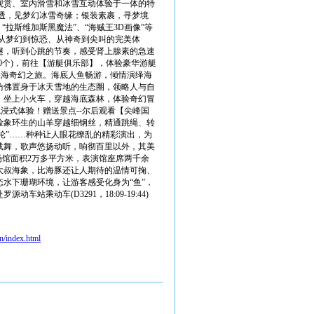
观赏、室内滑雪和冰雪互动体验于一体的特
透，见梦幻冰雪奇缘；银装素裹，寻梦境
拉斯维加斯黑魔法”、“海贼王3D画像”等
次从梦幻到惊恐、从神奇到尖叫的完美体
谜，听到心跳的节奏，感受肾上腺素的急速
30个)，前往【游艇俱乐部】，体验豪华游艇
深海奇幻之旅。海底人鱼畅游，倾情演绎海
仿佛置身于冰天雪地的生态圈，领略人与自
界；坐上小火车，穿越海底森林，体验奇幻冒
浸式体验！赠送景点--尔后观看【尖峰国
险象环生的山羊穿越细钢丝，精通跳绳、转
轮”……种种让人眼花缭乱的精彩演出，为
载舞，歌声悠扬动听，响彻百里以外，其美
场馆面积2万多平方米，表演馆座席两千余
萌大叔海象，比海豚还让人期待的温情可掬、
水下珊瑚环境，让游客感受化身为“鱼”，
乘动车(D3291，18:09-19:44)
n/index.html