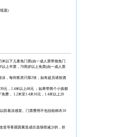
现退)
.5米以下儿童免门票(由一成人票带领免门
周岁以上半票，70周岁以上免票(由一成人票
游泳，每间客房只限2张，如有超员请按酒
39元，1.4米以上68元 ；如果带两个小孩都
， 1.2米至1.4米10元，1.4米以上20
以防着凉感冒。门票费用不包括租棉衣10
级、改造等客观因素造成任选场馆减少的，价