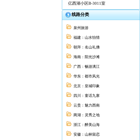
亿西湖小区B-3011室
线路分类
泉州旅游
福建：山水怡情
朝拜：名山礼佛
海南：阳光沙滩
广西：畅游漓江
华东：都市风光
北京：皇城印象
四川：童话九寨
云贵：魅力西南
两湖：灵秀之地
浙江：醉美山海
安徽：山林留恋