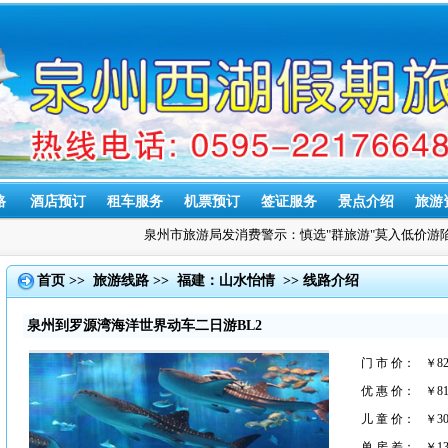
路
酒店预订
租车服务
机票预订
签证服务
景点介绍
旅游
泉州市旅游局发消费警示：慎选"群旅游"莫入低价游陷
首页
>>
旅游线路
>>
福建：山水怡情
>> 线路介绍
泉州到罗源湾海洋世界动车二日游BL2
门 市 价：
￥82
优 惠 价：
￥81
儿 童 价：
￥30
单 房 差：
￥13